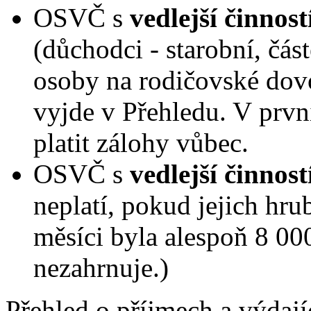
OSVČ s
vedlejší činnost
(důchodci - starobní, část
osoby na rodičovské dovol
vyjde v Přehledu. V prvn
platit zálohy vůbec.
OSVČ s
vedlejší činnost
neplatí, pokud jejich h
měsíci byla alespoň 8 0
nezahrnuje.)
Přehled o příjmech a výda