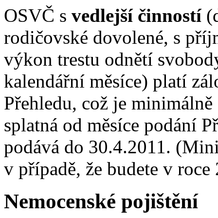
OSVČ s
vedlejší činností
(d
rodičovské dovolené, s pří
výkon trestu odnětí svobody
kalendářní měsíce) platí zál
Přehledu, což je minimálně
splatná od měsíce podání Př
podává do 30.4.2011. (Minim
v případě, že budete v roce 
Nemocenské pojištění