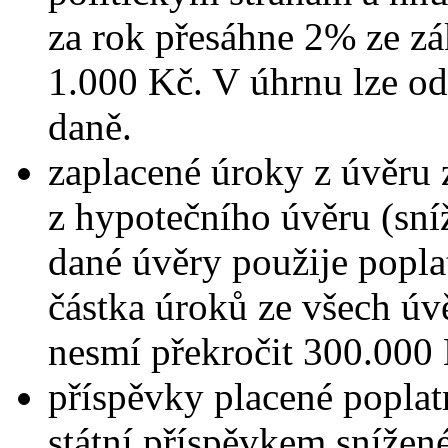
za rok přesáhne 2% ze zá
1.000 Kč. V úhrnu lze o
daně.
zaplacené úroky z úvěru 
z hypotečního úvěru (sní
dané úvěry použije popla
částka úroků ze všech úv
nesmí překročit 300.000 
příspěvky placené poplatn
státní příspěvkem snížen