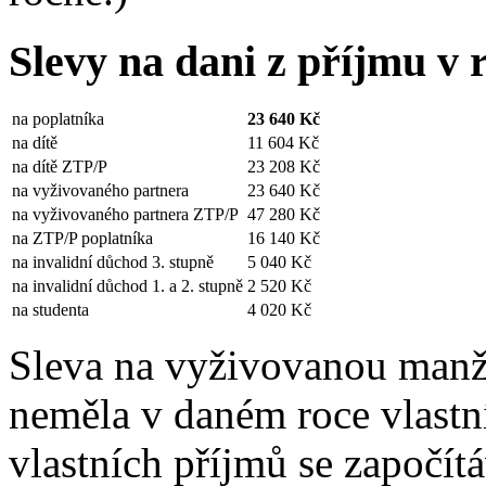
Slevy na dani z příjmu v 
na poplatníka
23 640 Kč
na dítě
11 604 Kč
na dítě ZTP/P
23 208 Kč
na vyživovaného partnera
23 640 Kč
na vyživovaného partnera ZTP/P
47 280 Kč
na ZTP/P poplatníka
16 140 Kč
na invalidní důchod 3. stupně
5 040 Kč
na invalidní důchod 1. a 2. stupně
2 520 Kč
na studenta
4 020 Kč
Sleva na vyživovanou manž
neměla v daném roce vlastn
vlastních příjmů se započít