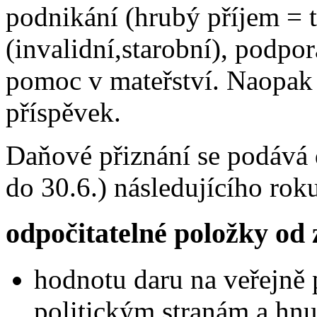
podnikání (hrubý příjem = 
(invalidní,starobní), podpo
pomoc v mateřství. Naopak 
příspěvek.
Daňové přiznání se podává
do 30.6.) následujícího rok
odpočitatelné položky od
hodnotu daru na veřejně 
politickým stranám a hn