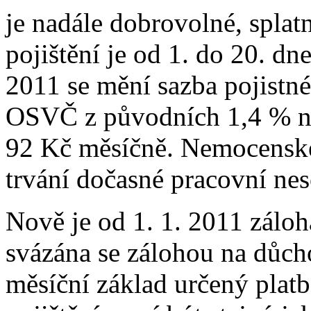
je nadále dobrovolné, spla
pojištění je od 1. do 20. dn
2011 se mění sazba pojistn
OSVČ z původních 1,4 % na
92 Kč měsíčně. Nemocenské
trvání dočasné pracovní ne
Nově je od 1. 1. 2011 zálo
svázána se zálohou na důch
měsíční základ určený plat