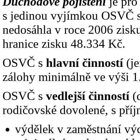
Důchodové pojištění
je pr
s jedinou vyjímkou OSVČ s 
nedosáhla v roce 2006 zisk
hranice zisku 48.334 Kč.
OSVČ s
hlavní činností
(je
zálohy minimálně ve výši 1
OSVČ s
vedlejší činností
(d
rodičovské dovolené, s pří
výdělek v zaměstnání vý