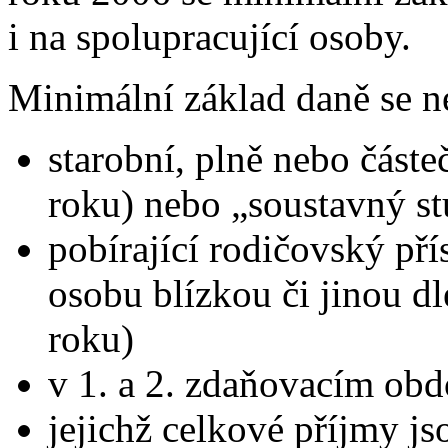
i na spolupracující osoby.
Minimální základ daně se n
starobní, plně nebo částe
roku) nebo „soustavný s
pobírající rodičovský pří
osobu blízkou či jinou d
roku)
v 1. a 2. zdaňovacím obd
jejichž celkové příjmy j