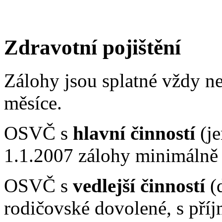
Zdravotní pojištění
Zálohy jsou splatné vždy ne
měsíce.
OSVČ s
hlavní činností
(je
1.1.2007 zálohy minimálně 
OSVČ s
vedlejší činností
(d
rodičovské dovolené, s pří