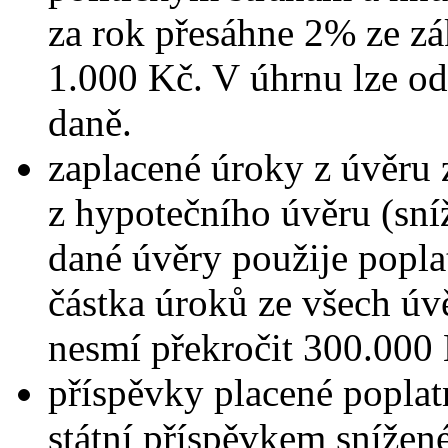
za rok přesáhne 2% ze zá
1.000 Kč. V úhrnu lze o
daně.
zaplacené úroky z úvěru 
z hypotečního úvěru (sní
dané úvěry použije popla
částka úroků ze všech úv
nesmí překročit 300.000 
příspěvky placené poplatn
státní příspěvkem snížen