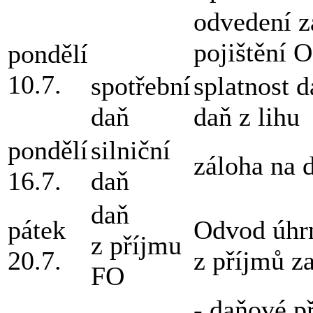
odvedení z
pojištění 
pondělí
10.7.
spotřební
splatnost 
daň
daň z lihu
pondělí
silniční
záloha na d
16.7.
daň
daň
pátek
Odvod úhrn
z příjmu
20.7.
z příjmů z
FO
- daňové p