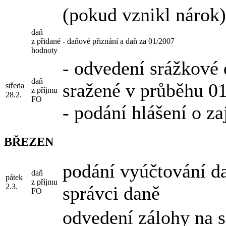
(pokud vznikl nárok)
daň
z přidané
- daňové přiznání a daň za 01/2007
hodnoty
- odvedení srážkové 
daň
sražené v průběhu 0
středa
z příjmu
28.2.
FO
- podání hlášení o za
BŘEZEN
podání vyúčtování d
daň
pátek
z příjmu
2.3.
správci daně
FO
odvedení zálohy na so