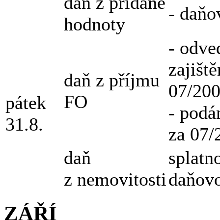
daň z přidané
- daňo
hodnoty
- odve
zajišt
daň z příjmu
07/20
FO
pátek
- podá
31.8.
za 07/
daň
splatn
z nemovitosti
daňovo
ZÁŘÍ