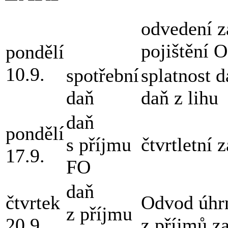
odvedení z
pojištění 
pondělí
10.9.
spotřební
splatnost 
daň
daň z lihu
daň
pondělí
s příjmu
čtvrtletní 
17.9.
FO
daň
čtvrtek
Odvod úhrn
z příjmu
20.9.
z příjmů z