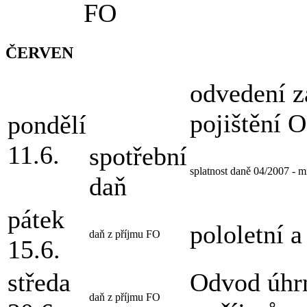
FO
ČERVEN
odvedení z
pojištění 
pondělí
11.6.
spotřební
splatnost daně 04/2007 - m
daň
pátek
pololetní a
daň z příjmu FO
15.6.
středa
Odvod úhrn
daň z příjmu FO