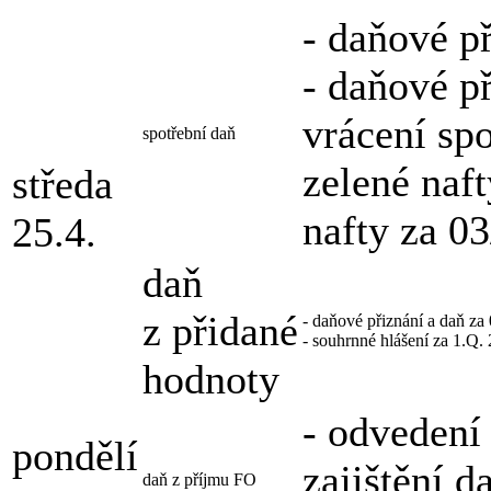
- daňové p
- daňové p
vrácení spo
spotřební daň
zelené naf
středa
nafty za 0
25.4.
daň
z přidané
- daňové přiznání a daň za
- souhrnné hlášení za 1.Q.
hodnoty
- odvedení
pondělí
zajištění 
daň z příjmu FO