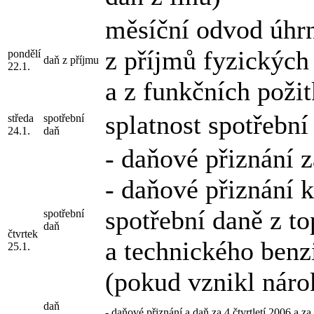
měsíční odvod úhrn
z příjmů fyzických 
pondělí
daň z příjmu
22.1.
a z funkčních poži
splatnost spotřební
středa
spotřební
24.1.
daň
- daňové přiznání 
- daňové přiznání k
spotřební daně z to
spotřební
daň
čtvrtek
a technického benz
25.1.
(pokud vznikl náro
daň
- daňové přiznání a daň za 4.čtvrtletí 2006 a z