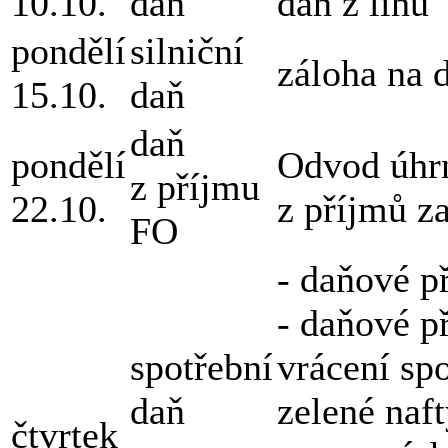
10.10.
daň
daň z lihu
pondělí
silniční
záloha na d
15.10.
daň
daň
pondělí
Odvod úhrn
z příjmu
22.10.
z příjmů z
FO
- daňové p
- daňové p
spotřební
vrácení spo
daň
zelené naf
čtvrtek