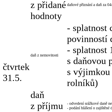
z přidané
daňové přiznání a daň za 04
hodnoty
- splatnost
povinností 
- splatnost 
daň z nemovitosti
s daňovou p
čtvrtek
s výjimkou
31.5.
rolníků)
daň
z příjmu
- odvedení srážkové daně ne
- podání hlášení o zajištěné