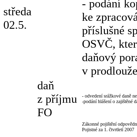
- podání k
středa
ke zpracová
02.5.
příslušné s
OSVČ, kter
daňový por
v prodlouže
daň
z příjmu
- odvedení srážkové daně ne
-podání hlášení o zajištěné 
FO
Zákonné pojištění odpovědno
Pojistné za 1. čtvrtletí 2007