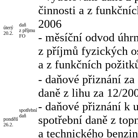
činnosti a z funkční
2006
daň
úterý
z příjmu
20.2.
- měsíční odvod úhr
FO
z příjmů fyzických o
a z funkčních požitk
- daňové přiznání za
daně z lihu za 12/20
- daňové přiznání k 
spotřební
daň
spotřební daně z top
pondělí
26.2.
a technického benzin