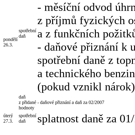
- měsíční odvod úhr
z příjmů fyzických o
a z funkčních požitk
spotřební
daň
pondělí
- daňové přiznání k 
26.3.
spotřební daně z top
a technického benzin
(pokud vznikl nárok)
daň
z přidané
- daňové přiznání a daň za 02/2007
hodnoty
splatnost daně za 01
úterý
spotřební
27.3.
daň