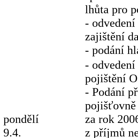
lhůta pro p
- odvedení
zajištění 
- podání hl
- odvedení 
pojištění 
- Podání p
pojišťovně 
pondělí
za rok 200
9.4.
z příjmů n