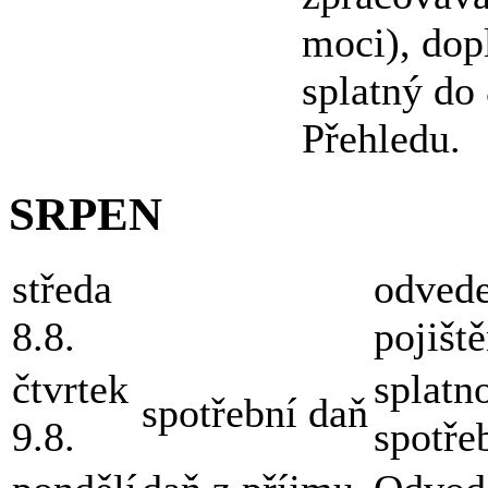
moci), dopl
splatný do
Přehledu.
SRPEN
středa
odvede
8.8.
pojišt
čtvrtek
splatn
spotřební daň
9.8.
spotře