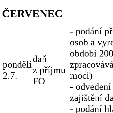
ČERVENEC
- podání p
osob a vyr
období 200
daň
pondělí
zpracovává
z příjmu
2.7.
moci)
FO
- odvedení
zajištění 
- podání hl