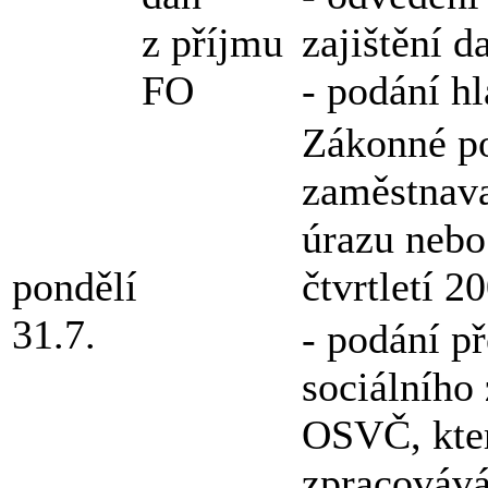
z příjmu
zajištění 
FO
- podání hl
Zákonné po
zaměstnava
úrazu nebo
pondělí
čtvrtletí 2
31.7.
- podání p
sociálního
OSVČ, kter
zpracovává