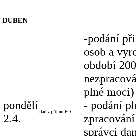
DUBEN
-podání př
osob a vyr
období 200
nezpracová
plné moci)
pondělí
- podání p
daň z příjmu FO
2.4.
zpracování
správci da