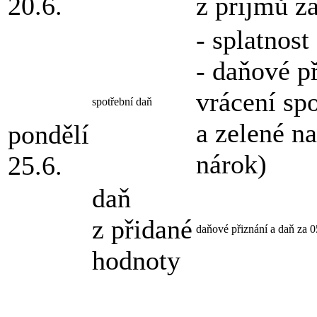
20.6.
z příjmů z
- splatnos
- daňové p
vrácení sp
spotřební daň
a zelené n
pondělí
nárok)
25.6.
daň
z přidané
daňové přiznání a daň za 
hodnoty