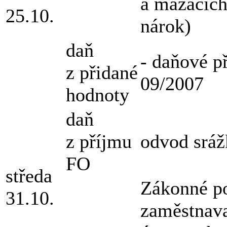
a mazacích
25.10.
nárok)
daň
- daňové př
z přidané
09/2007
hodnoty
daň
z příjmu
odvod sráž
FO
středa
Zákonné po
31.10.
zaměstnava