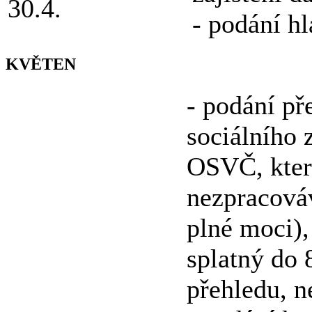
30.4.
- podání hl
KVĚTEN
- podání p
sociálního 
OSVČ, kter
nezpracová
plné moci),
splatný do 
přehledu, n