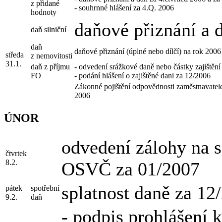
z přidané
- souhrnné hlášení za 4.Q. 2006
hodnoty
daňové přiznání a 
daň silniční
daň
daňové přiznání (úplné nebo dílčí) na rok 2006
středa
z nemovitosti
31.1.
daň z příjmu
- odvedení srážkové daně nebo částky zajištěn
FO
- podání hlášení o zajištěné dani za 12/2006
Zákonné pojištění odpovědnosti zaměstnavatele 
2006
ÚNOR
odvedení zálohy na so
čtvrtek
8.2.
OSVČ za 01/2007
splatnost daně za 12
pátek
spotřební
9.2.
daň
- podpis prohlášení 