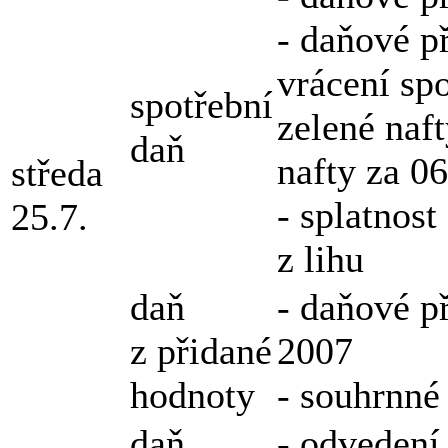
- daňové p
vrácení spo
spotřební
zelené naf
daň
nafty za 0
středa
- splatnos
25.7.
z lihu
daň
- daňové p
z přidané
2007
hodnoty
- souhrnné
daň
- odvedení