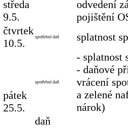
středa
odvedení zá
9.5.
pojištění 
čtvrtek
splatnost s
spotřební daň
10.5.
- splatnost
- daňové př
vrácení spo
spotřební daň
a zelené na
pátek
nárok)
25.5.
daň