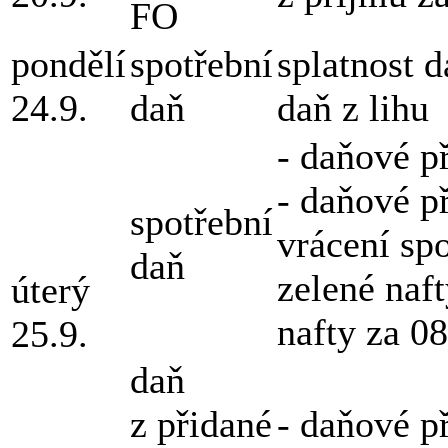
FO
pondělí
spotřební
splatnost 
24.9.
daň
daň z lihu
- daňové p
- daňové p
spotřební
vrácení spo
daň
zelené naf
úterý
nafty za 0
25.9.
daň
z přidané
- daňové p