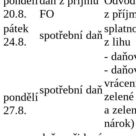
pondělí
daň z příjmu
Odvod 
20.8.
FO
z příj
pátek
splatn
spotřební daň
24.8.
z lihu
- daňo
- daňo
vrácen
spotřební daň
zelené
pondělí
a zele
27.8.
nárok)