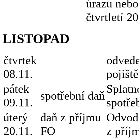
úrazu nebo
čtvrtletí 2
LISTOPAD
čtvrtek
odvede
08.11.
pojišt
pátek
Splatn
spotřební daň
09.11.
spotře
úterý
daň z příjmu
Odvod 
20.11.
FO
z příj