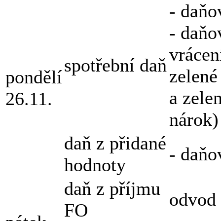
- daňo
- daňo
vrácen
spotřební daň
zelené
pondělí
a zele
26.11.
nárok)
daň z přidané
- daňo
hodnoty
daň z příjmu
odvod 
FO