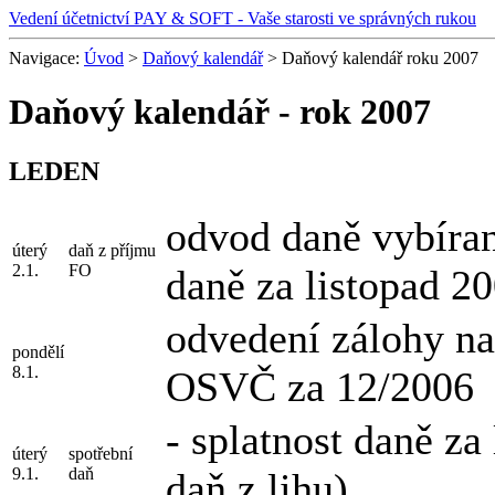
Vedení účetnictví PAY & SOFT
- Vaše starosti ve správných rukou
Navigace:
Úvod
>
Daňový kalendář
> Daňový kalendář roku 2007
Daňový kalendář - rok 2007
LEDEN
odvod daně vybíran
úterý
daň z příjmu
2.1.
FO
daně za listopad 2
odvedení zálohy na 
pondělí
8.1.
OSVČ za 12/2006
- splatnost daně za
úterý
spotřební
9.1.
daň
daň z lihu)