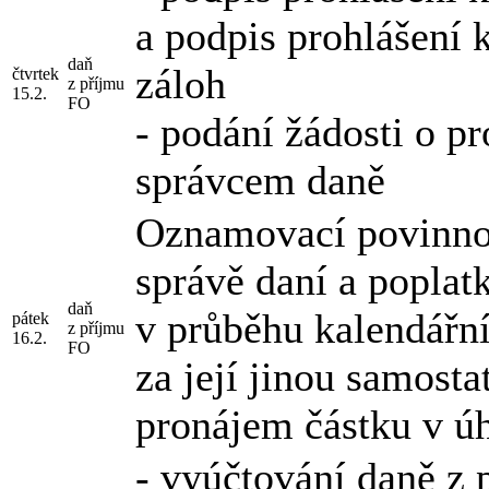
a podpis prohlášení 
daň
záloh
čtvrtek
z příjmu
15.2.
FO
- podání žádosti o p
správcem daně
Oznamovací povinnos
správě daní a poplatk
daň
v průběhu kalendářn
pátek
z příjmu
16.2.
FO
za její jinou samost
pronájem částku v úh
- vyúčtování daně z 