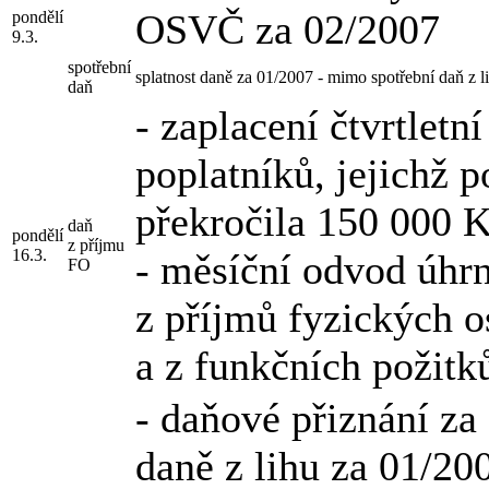
OSVČ za 02/2007
pondělí
9.3.
spotřební
splatnost daně za 01/2007 - mimo spotřební daň z l
daň
- zaplacení čtvrtletn
poplatníků, jejichž 
překročila 150 000 
daň
pondělí
z příjmu
16.3.
- měsíční odvod úhr
FO
z příjmů fyzických o
a z funkčních požitk
- daňové přiznání za
daně z lihu za 01/20