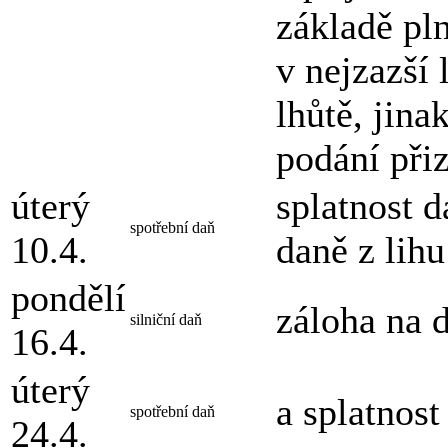
základě pl
v nejzazší 
lhůtě, jina
podání při
úterý
splatnost 
spotřební daň
10.4.
daně z lihu
pondělí
záloha na d
silniční daň
16.4.
úterý
a splatnost
spotřební daň
24.4.